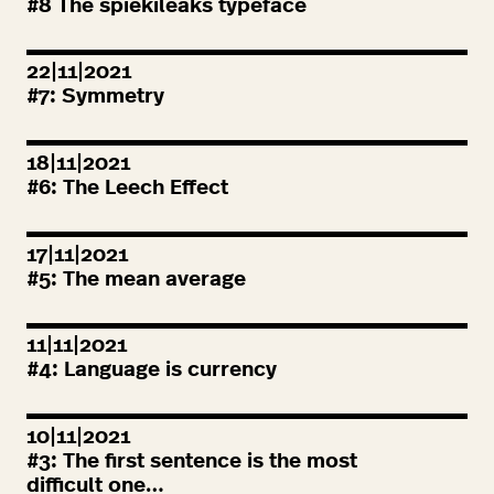
#
8
The spiekileaks typeface
22|11|2021
#
7
: Symmetry
18|11|2021
#
6
: The Leech Effect
17|11|2021
#
5
: The mean average
11|11|2021
#
4
: Language is currency
10|11|2021
#
3
: The first sentence is the most
difficult one…