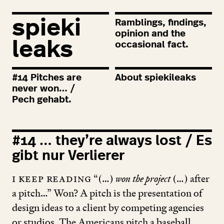
spieki
Ramblings, findings,
opinion and the
leaks
occasional fact.
#
14
Pitches are
About spiekileaks
never won… /
Pech gehabt.
#
14
… they’re always lost / Es
gibt nur Verlierer
I keep reading
“(…)
won the project
(…) after
a pitch…” Won? A pitch is the presentation of
design ideas to a client by competing agencies
or studios. The Americans pitch a baseball,