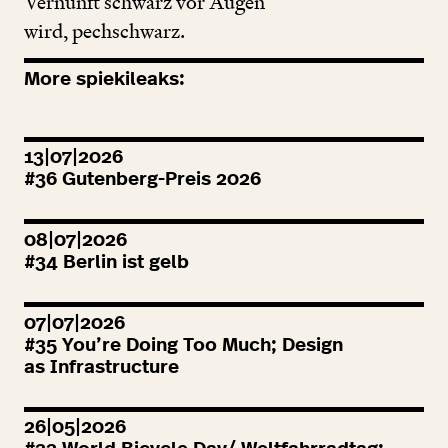
Vernunft schwarz vor Augen
wird, pechschwarz.
More spiekileaks:
13|07|2026
#
36
Gutenberg-Preis
2026
08|07|2026
#
34
Berlin ist gelb
07|07|2026
#
35
You’re Doing Too Much; Design
as Infrastructure
26|05|2026