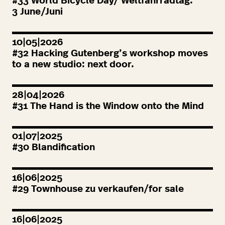
#
33
World Bicycle Day/ Weltfahrradtag:
3
June/Juni
10|05|2026
#
32
Hacking Gutenberg’s workshop moves
to a new studio: next door.
28|04|2026
#
31
The Hand is the Window onto the Mind
01|07|2025
#
30
Blandification
16|06|2025
#
29
Townhouse zu verkaufen/for sale
16|06|2025