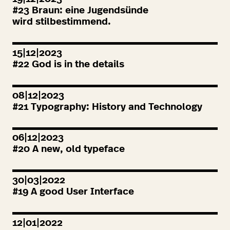
#
23
Braun: eine Jugendsünde
wird stilbestimmend.
15|12|2023
#
22
God is in the details
08|12|2023
#
21
Typography: History and Technology
06|12|2023
#
20
A new, old typeface
30|03|2022
#
19
A good User Interface
12|01|2022