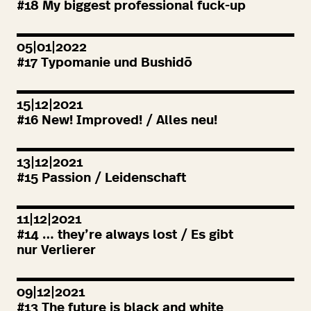
#
18
My biggest professional fuck-up
05|01|2022
#
17
Typomanie und Bushidō
15|12|2021
#
16
New! Improved! / Alles neu!
13|12|2021
#
15
Passion / Leidenschaft
11|12|2021
#
14
… they’re always lost / Es gibt
nur Verlierer
09|12|2021
#
13
The future is black and white