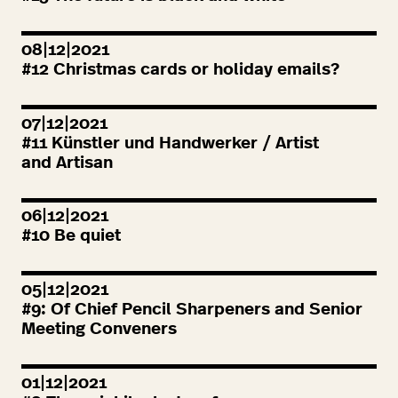
08|12|2021
#
12
Christmas cards or holiday emails?
07|12|2021
#
11
Künstler und Handwerker / Artist
and Artisan
06|12|2021
#
10
Be quiet
05|12|2021
#
9
: Of Chief Pencil Sharpeners and Senior
Meeting Conveners
01|12|2021