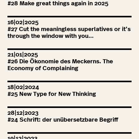
#
28
Make great things again in
2025
16|02|2025
#
27
Cut the meaningless superlatives or it’s
through the window with you…
21|01|2025
#
26
Die Ökonomie des Meckerns. The
Economy of Complaining
18|02|2024
#
25
New Type for New Thinking
28|12|2023
#
24
Schrift: der unübersetzbare Begriff
19|12|2023