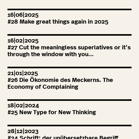
16|06|2025
#
28
Make great things again in
2025
16|02|2025
#
27
Cut the meaningless superlatives or it’s
through the window with you…
21|01|2025
#
26
Die Ökonomie des Meckerns. The
Economy of Complaining
18|02|2024
#
25
New Type for New Thinking
28|12|2023
#
24
Schrift: der unübersetzbare Begriff