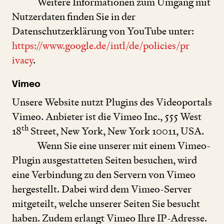
Weitere Informationen zum Umgang mit
Nutzerdaten finden Sie in der
Datenschutzerklärung von YouTube unter:
https://​www​.google​.de/​i​n​t​l​/​d​e​/​p​o​l​i​c​i​e​s​/​p​r​
ivacy
.
Vimeo
Unsere Website nutzt Plugins des Videoportals
Vimeo. Anbieter ist die Vimeo Inc.,
555
West
th
18
Street, New York, New York
10011
, USA.
Wenn Sie eine unserer mit einem Vimeo-
Plugin ausgestatteten Seiten besuchen, wird
eine Verbindung zu den Servern von Vimeo
hergestellt. Dabei wird dem Vimeo-Server
mitgeteilt, welche unserer Seiten Sie besucht
haben. Zudem erlangt Vimeo Ihre IP-Adresse.