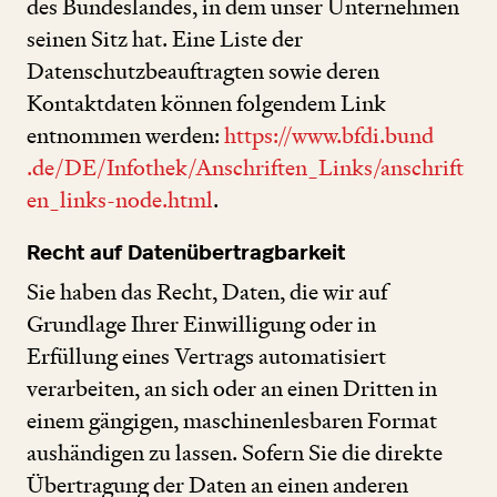
des Bundeslandes, in dem unser Unternehmen
seinen Sitz hat. Eine Liste der
Datenschutzbeauftragten sowie deren
Kontaktdaten können folgendem Link
entnommen werden:
https://​www​.bfdi​.bund​
.de/​D​E​/​I​n​f​o​t​h​e​k​/​A​n​s​c​h​r​i​f​t​e​n​_​L​i​n​k​s​/​a​n​s​c​h​r​i​f​t​
e​n​_​l​i​n​k​s​-​n​o​d​e​.html
.
Recht auf Datenübertragbarkeit
Sie haben das Recht, Daten, die wir auf
Grundlage Ihrer Einwilligung oder in
Erfüllung eines Vertrags automatisiert
verarbeiten, an sich oder an einen Dritten in
einem gängigen, maschinenlesbaren Format
aushändigen zu lassen. Sofern Sie die direkte
Übertragung der Daten an einen anderen