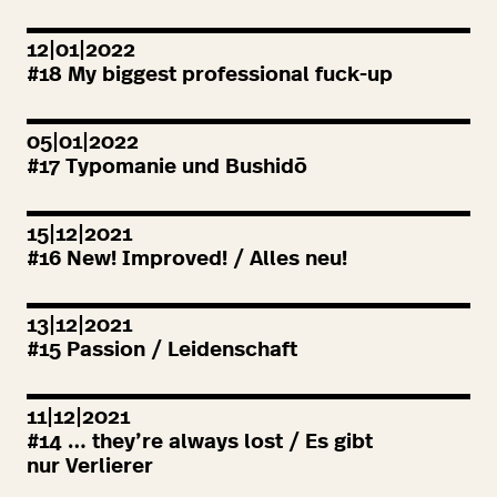
12|01|2022
#
18
My biggest professional fuck-up
05|01|2022
#
17
Typomanie und Bushidō
15|12|2021
#
16
New! Improved! / Alles neu!
13|12|2021
#
15
Passion / Leidenschaft
11|12|2021
#
14
… they’re always lost / Es gibt
nur Verlierer