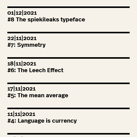
01|12|2021
#
8
The spiekileaks typeface
22|11|2021
#
7
: Symmetry
18|11|2021
#
6
: The Leech Effect
17|11|2021
#
5
: The mean average
11|11|2021
#
4
: Language is currency