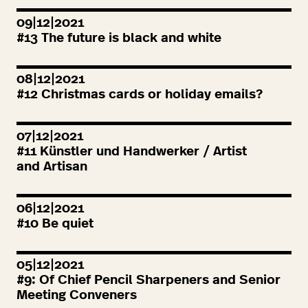
09|12|2021
#
13
The future is black and white
08|12|2021
#
12
Christmas cards or holiday emails?
07|12|2021
#
11
Künstler und Handwerker / Artist
and Artisan
06|12|2021
#
10
Be quiet
05|12|2021
#
9
: Of Chief Pencil Sharpeners and Senior
Meeting Conveners