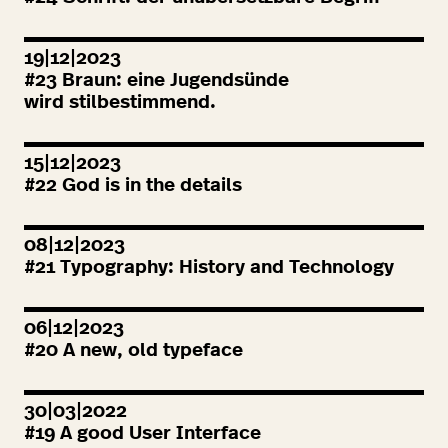
19|12|2023
#
23
Braun: eine Jugendsünde
wird stilbestimmend.
15|12|2023
#
22
God is in the details
08|12|2023
#
21
Typography: History and Technology
06|12|2023
#
20
A new, old typeface
30|03|2022
#
19
A good User Interface