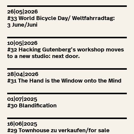
26|05|2026
#
33
World Bicycle Day/ Weltfahrradtag:
3
June/Juni
10|05|2026
#
32
Hacking Gutenberg’s workshop moves
to a new studio: next door.
28|04|2026
#
31
The Hand is the Window onto the Mind
01|07|2025
#
30
Blandification
16|06|2025
#
29
Townhouse zu verkaufen/for sale